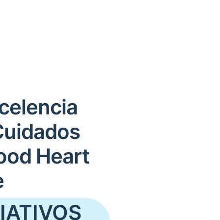
celencia
Cuidados
ood Heart
e
IATIVOS