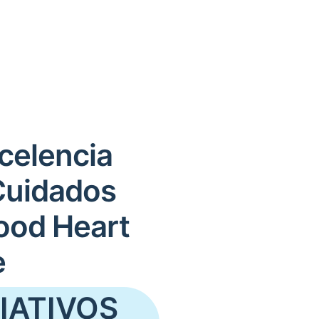
celencia
Cuidados
ood Heart
e
IATIVOS