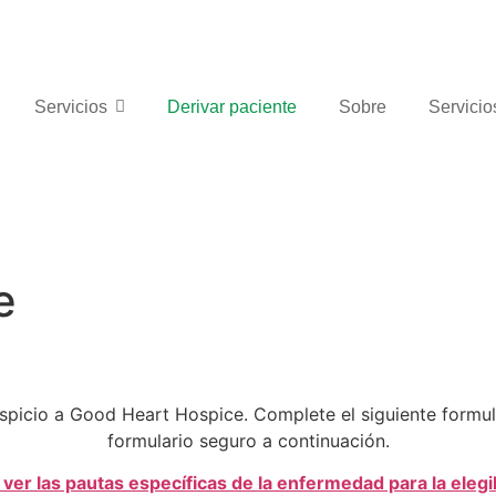
Servicios
Derivar paciente
Sobre
Servicio
e
ospicio a Good Heart Hospice. Complete el siguiente formul
formulario seguro a continuación.
 ver las pautas específicas de la enfermedad para la elegi